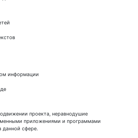
етей
екстов
мом информации
нде
родвижении проекта, неравнодушие
ременными приложениями и программами
 данной сфере.