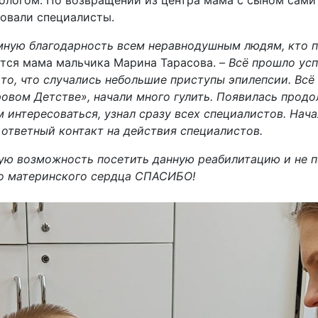
хологом. По возвращении из центра мама с сыном сам
товали специалисты.
мную благодарность всем неравнодушным людям, кто п
лится мама мальчика Марина Тарасова. –
Всё прошло усп
 то, что случались небольшие приступы эпилепсии. Всё
ровом Детстве», начали много гулить. Появилась прод
м интересоваться, узнал сразу всех специалистов. Нач
 ответный контакт на действия специалистов.
ую возможность посетить данную реабилитацию и не п
го материнского сердца СПАСИБО!