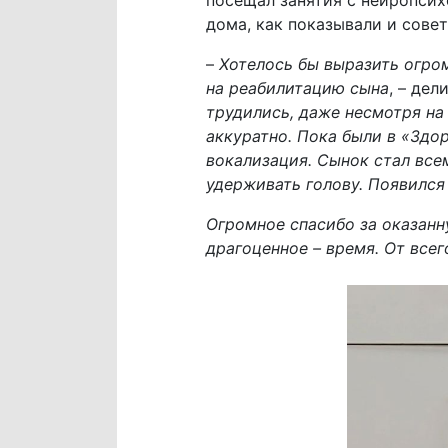
посещал занятия с нейропси
дома, как показывали и сове
–
Хотелось бы выразить огро
на реабилитацию сына
, – де
трудились, даже несмотря на
аккуратно. Пока были в «Здо
вокализация. Сынок стал все
удерживать голову. Появился
Огромное спасибо за оказанн
драгоценное – время. От все