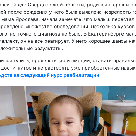
ней Салде Свердловской области, родился в срок и с
ней после рождения у него была выявлена незрелость 
 мама Ярослава, начала замечать, что малыш перестал
проведено множество обследований, несколько курсов
го, но точного диагноза не было.
В Екатеринбурге маль
теллект, он на все реагирует. У него хорошие шансы на
оложительные результаты.
ился гулить, проявлять свои эмоции, ставить правильн
ь достигнутое и не растерять уже приобретённые навык
едств на следующий курс реабилитации
.