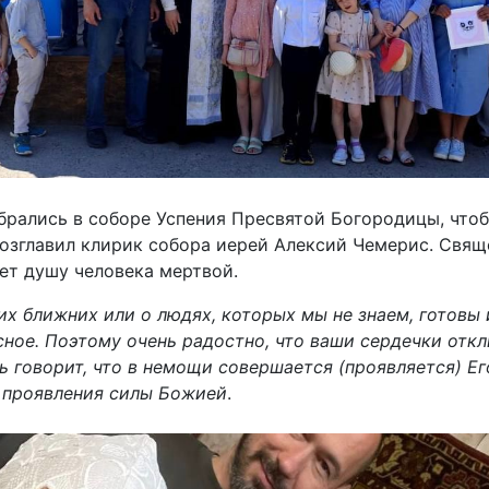
собрались в соборе Успения Пресвятой Богородицы, что
озглавил клирик собора иерей Алексий Чемерис. Свяще
ает душу человека мертвой.
х ближних или о людях, которых мы не знаем, готовы 
сное. Поэтому очень радостно, что ваши сердечки откл
ь говорит, что в немощи совершается (проявляется) Ег
о проявления силы Божией
.