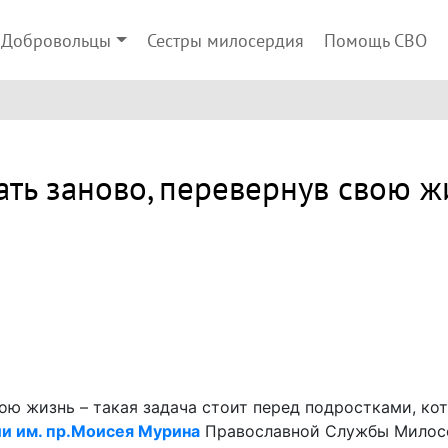
Добровольцы
Сестры милосердия
Помощь СВО
ать заново, перевернув свою ж
вою жизнь – такая задача стоит перед подростками, к
и им. пр.Моисея Мурина
Православной Службы Милос