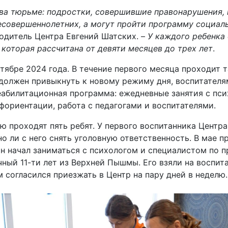
ива тюрьме: подростки, совершившие правонарушения,
есовершеннолетних, а могут пройти программу социаль
водитель Центра Евгений Шатских. –
У каждого ребенка
 которая рассчитана от девяти месяцев до трех лет
.
ктябре 2024 года. В течение первого месяца проходит 
должен привыкнуть к новому режиму дня, воспитателя
абилитационная программа: ежедневные занятия с пси
фориентации, работа с педагогами и воспитателями.
ю проходят пять ребят. У первого воспитанника Центра
но ли с него снять уголовную ответственность. В мае 
 он начал заниматься с психологом и специалистом по 
ный 11-ти лет из Верхней Пышмы. Его взяли на воспита
 согласился приезжать в Центр на пару дней в неделю.