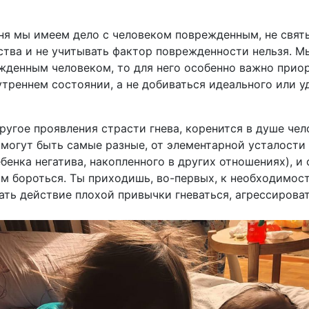
дня мы имеем дело с человеком поврежденным, не свят
тва и не учитывать фактор поврежденности нельзя. Мы
жденным человеком, то для него особенно важно прио
утреннем состоянии, а не добиваться идеального или у
другое проявления страсти гнева, коренится в душе чел
 могут быть самые разные, от элементарной усталости
енка негатива, накопленного в других отношениях), и 
им бороться. Ты приходишь, во-первых, к необходимос
ать действие плохой привычки гневаться, агрессироват