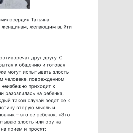
 милосердия Татьяна
чь женщинам, желающим выйти
ротиворечат друг другу. С
рытая к общению и готовая
кже могут испытывать злость
ом человеке, поврежденном
а неизбежно приходит к
и разозлилась на ребенка,
ждый такой случай ведет ее к
 истину вторую мысль и
овник – это ее ребенок. «Это
ытываю злость или ору на
на прием и просят: