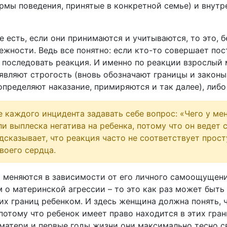
ормы поведения, принятые в конкретной семье) и внутр
 есть, если они принимаются и учитываются, то это, б
жности. Ведь все понятно: если кто-то совершает по
 последовать реакция. И именно по реакции взрослый
являют строгость (вновь обозначают границы и законы,
определяют наказание, примиряются и так далее), либо
 каждого инцидента задавать себе вопрос: «Чего у ме
 выплеска негатива на ребенка, потому что он ведет с
дсказывает, что реакция часто не соответствует просту
воего сердца.
 меняются в зависимости от его личного самоощущени
м о материнской агрессии – то это как раз может быть
х границ ребенком. И здесь женщина должна понять, ч
потому что ребенок имеет право находится в этих гран
матери и первые годы жизни они максимально тесно с