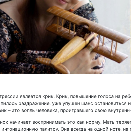
рессии является крик. Крик, повышение голоса на ребе
копилось раздражение, уже упущен шанс остановиться 
рик – это вопль человека, проигравшего свою внутренн
енок начинает воспринимать это как норму. Мать теря
 интонационную палитру. Она всегда на одной ноте, на