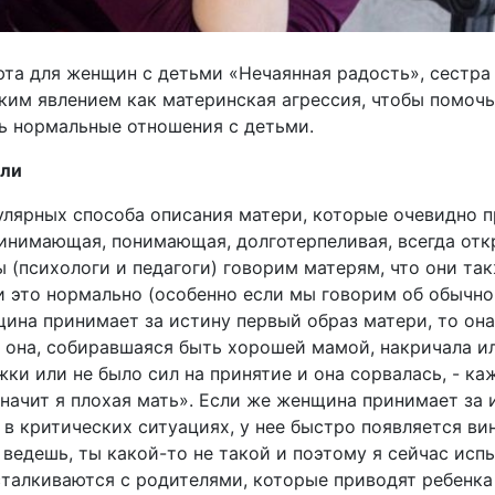
та для женщин с детьми «Нечаянная радость», сестра
ким явлением как материнская агрессия, чтобы помо
ть нормальные отношения с детьми.
ели
пулярных способа описания матери, которые очевидно п
ринимающая, понимающая, долготерпеливая, всегда отк
ы (психологи и педагоги) говорим матерям, что они та
и это нормально (особенно если мы говорим об обычн
щина принимает за истину первый образ матери, то он
а она, собиравшаяся быть хорошей мамой, накричала ил
жки или не было сил на принятие и она сорвалась, - ка
 значит я плохая мать». Если же женщина принимает за
в критических ситуациях, у нее быстро появляется вин
 ведешь, ты какой-то не такой и поэтому я сейчас исп
сталкиваются с родителями, которые приводят ребенка 