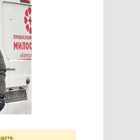
едств
.