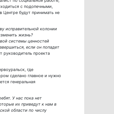
алист по социальной работе,
аходиться с подопечными,
в Центре будут принимать не
иву исправительной колонии
 изменить жизнь?
овой системы ценностей
авершиться, если он попадет
ит руководитель проекта
рвоуральск, где
ром сделано главное и нужно
ется генеральная
ебят. У нас пока нет
оторые их приведут к нам в
ской области по числу