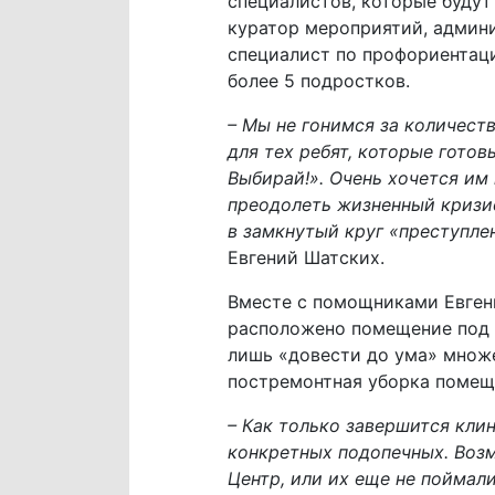
специалистов, которые будут
куратор мероприятий, админи
специалист по профориентаци
более 5 подростков.
– Мы не гонимся за количест
для тех ребят, которые готов
Выбирай!». Очень хочется им
преодолеть жизненный кризис
в замкнутый круг «преступле
Евгений Шатских.
Вместе с помощниками Евгени
расположено помещение под Ц
лишь «довести до ума» множе
постремонтная уборка помещ
– Как только завершится клин
конкретных подопечных. Возм
Центр, или их еще не поймал