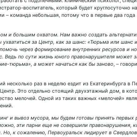
 работать с подопечными: клинический психолог, специ
стратор-воспитатель, который будет круглосуточно н
и – команда небольшая, потому что в первые два года 
вом и большим охватом. Нам важно создать альтернат
ы ухватиться за Центр, как за шанс: «Тюрьма или шанс
 помочь через формирование внутренних ресурсов и н
. Ведь по сути жизнь юного правонарушителя может з
ние-тюрьма», а может начаться как бы заново
, – говор
й несколько раз в неделю ездит из Екатеринбурга в Пе
ентр. Это отдельно стоящий двухэтажный дом, в кото
ство мелочей. Одной из таких важных «мелочей» явля
ений.
инг и вывоз мусора, мы будем готовы принять первых р
ожно, эти парни еще не совершили правонарушения, к
и. Но, к сожалению, Первоуральск лидирует в Свердлов