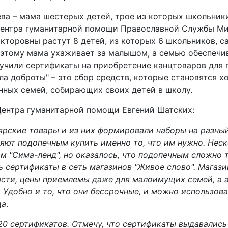
а – мама шестерых детей, трое из которых школьники
Центра гуманитарной помощи Православной Службы Мил
кторовны растут 8 детей, из которых 6 школьников, 
оэтому мама ухаживает за малышом, а семью обеспечи
учили сертификаты на приобретение канцтоваров для 
а доброты" – это сбор средств, которые становятся 
нных семей, собирающих своих детей в школу.
Центра гуманитарной помощи Евгений Шатских:
ярские товары и из них формировали наборы на разный
яют подопечным купить именно то, что им нужно. Нес
м "Сима-ленд", но оказалось, что подопечным сложно т
 сертификаты в сеть магазинов "Живое слово". Магаз
асти, цены приемлемы даже для малоимущих семей, а 
 Удобно и то, что они бессрочные, и можно использова
да
.
0 сертификатов. Отмечу, что сертификаты выдавались