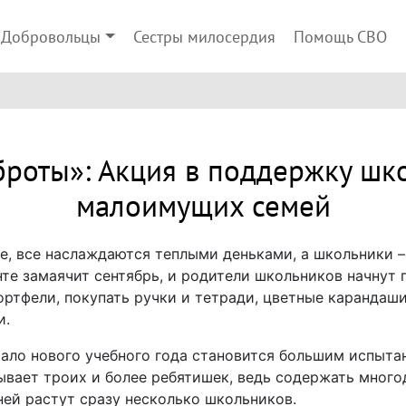
Добровольцы
Сестры милосердия
Помощь СВО
роты»: Акция в поддержку шк
малоимущих семей
ре, все наслаждаются теплыми деньками, а школьники –
нте замаячит сентябрь, и родители школьников начнут 
ортфели, покупать ручки и тетради, цветные карандаши
и.
ало нового учебного года становится большим испыта
тывает троих и более ребятишек, ведь содержать мног
 ней растут сразу несколько школьников.