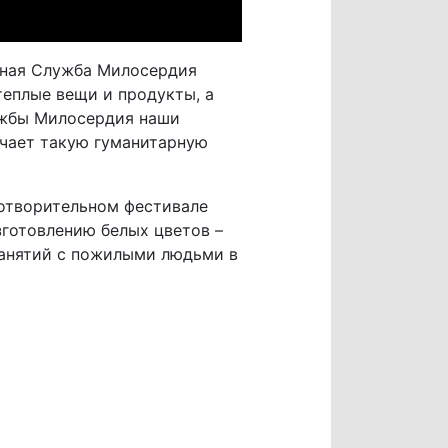
вная Служба Милосердия
теплые вещи и продукты, а
лужбы Милосердия наши
учает такую гуманитарную
готворительном фестивале
зготовлению белых цветов –
занятий с пожилыми людьми в