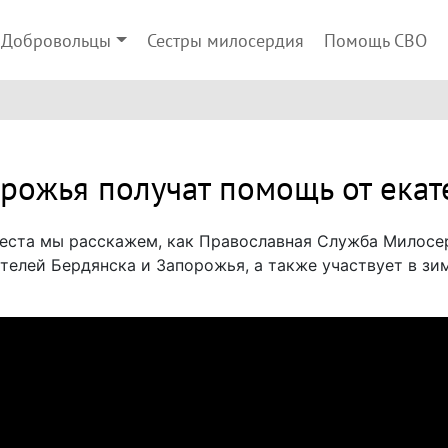
Добровольцы
Сестры милосердия
Помощь СВО
рожья получат помощь от ека
еста мы расскажем, как Православная Служба Милосе
елей Бердянска и Запорожья, а также участвует в зи