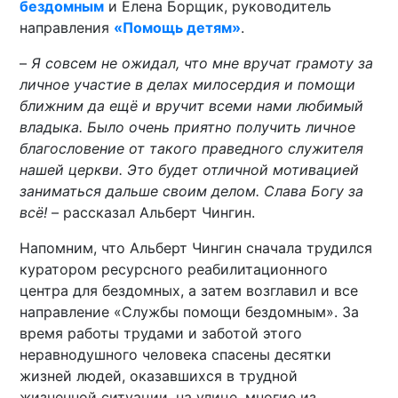
бездомным
и Елена Борщик, руководитель
направления
«Помощь детям»
.
–
Я совсем не ожидал, что мне вручат грамоту за
личное участие в делах милосердия и помощи
ближним да ещё и вручит всеми нами любимый
владыка. Было очень приятно получить личное
благословение от такого праведного служителя
нашей церкви. Это будет отличной мотивацией
заниматься дальше своим делом. Слава Богу за
всё!
– рассказал Альберт Чингин.
Напомним, что Альберт Чингин сначала трудился
куратором ресурсного реабилитационного
центра для бездомных, а затем возглавил и все
направление «Службы помощи бездомным». За
время работы трудами и заботой этого
неравнодушного человека спасены десятки
жизней людей, оказавшихся в трудной
жизненной ситуации, на улице, многие из