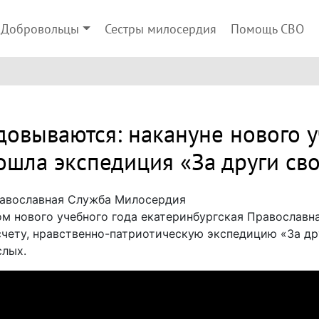
Добровольцы
Сестры милосердия
Помощь СВО
довываются: накануне нового у
ошла экспедиция «За други сво
авославная Служба Милосердия
ом нового учебного года екатеринбургская Православ
счету, нравственно-патриотическую экспедицию «За дру
слых.