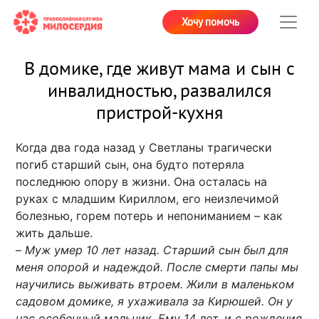
Хочу помочь
В домике, где живут мама и сын с
инвалидностью, развалился
пристрой-кухня
Когда два года назад у Светланы трагически
погиб старший сын, она будто потеряла
последнюю опору в жизни. Она осталась на
руках с младшим Кириллом, его неизлечимой
болезнью, горем потерь и непониманием – как
жить дальше.
–
Муж умер 10 лет назад. Старший сын был для
меня опорой и надеждой. После смерти папы мы
научились выживать втроем. Жили в маленьком
садовом домике, я ухаживала за Кирюшей. Он у
нас особенный мальчик. Ему 14 лет, и с рождения