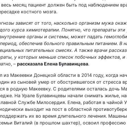
 весь месяц пациент должен быть под наблюдением вр
ересадке костного мозга.
огнозы зависят от того, насколько организм мужа ока
дого курса химиотерапии. Понятно, что препараты эти
внутренние органы и системы, может падать гемоглоби
период, обеспечив больного правильным питанием. В н
специальных питательных смесях. А также врачи расска
раты, у которых меньше список побочных эффектов, и 
латно
, –
рассказала Елена Булавинцева
.
 из Макеевки Донецкой области в 2014 году, когда нач
один из сыновей умер от обострившегося от стресса в
ся в родную Макеевку. С родителями осталась дочь Ма
дже. На Урале Булавинцевы начали снимать жилье, на
лавной Службе Милосердия. Елена, работая в чайной У
иодически выходит на пост в областной противотуберк
поддержать их во время длительного лечения. Машеньк
семьи Виталий (в прошлом шахтер), освоил профессию 