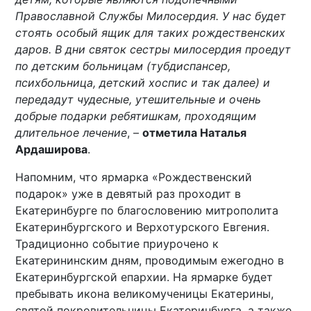
Православной Службы Милосердия. У нас будет
стоять особый ящик для таких рождественских
даров. В дни святок сестры милосердия проедут
по детским больницам (тубдиспансер,
психбольница, детский хоспис и так далее) и
передадут чудесные, утешительные и очень
добрые подарки ребятишкам, проходящим
длительное лечение
, –
отметила Наталья
Ардаширова
.
Напомним, что ярмарка «Рождественский
подарок» уже в девятый раз проходит в
Екатеринбурге по благословению митрополита
Екатеринбургского и Верхотурского Евгения.
Традиционно событие приурочено к
Екатерининским дням, проводимым ежегодно в
Екатеринбургской епархии. На ярмарке будет
пребывать икона великомученицы Екатерины,
святой покровительницы Екатеринбурга, а также