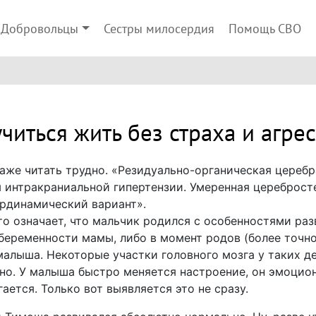
Добровольцы
Сестры милосердия
Помощь СВО
читься жить без страха и агре
же читать трудно. «Резидуально-органическая церебр
 интракраниальной гипертензии. Умеренная цереброст
ердинамический вариант».
то означает, что мальчик родился с особенностями раз
беременности мамы, либо в момент родов (более точно 
 малыша. Некоторые участки головного мозга у таких 
но. У малыша быстро меняется настроение, он эмоцио
гается. Только вот выявляется это не сразу.