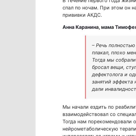
В течение первого года жизн
спал по ночам. При этом он н
прививки АКДС.
Анна Каранина, мама Тимофея
– Речь полностью
плакал, плохо ме
Тогда мы собралис
бросал вещи, сту
дефектолога и од
занятий эффекта 
дали инвалидност
Мы начали ездить по реабили
взаимодействовал со специал
Тогда нам порекомендовали о
нейрометаболическую терапию