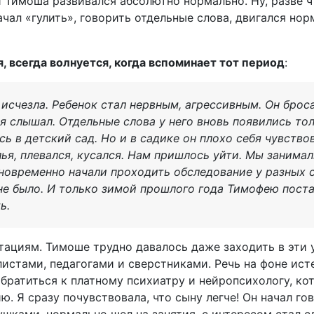
и Тимоша развивался абсолютно нормально. Ну, разве ч
ачал «гулить», говорить отдельные слова, двигался но
, всегда волнуется, когда вспоминает тот период
:
 исчезла. Ребенок стал нервным, агрессивным. Он брос
ня слышал. Отдельные слова у него вновь появились тол
ь в детский сад. Но и в садике он плохо себя чувствов
лья, плевался, кусался. Нам пришлось уйти. Мы занимал
новременно начали проходить обследование у разных 
не было. И только зимой прошлого года Тимофею пост
ь.
тациям. Тимоше трудно давалось даже заходить в эти 
истами, педагогами и сверстниками. Речь на фоне ист
братиться к платному психиатру и нейропсихологу, ко
. Я сразу почувствовала, что сыну легче! Он начал г