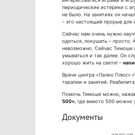
интересоваться играми и игру
периодические истерики с аг
не было. На занятиях он нач
– это настоящий прорыв для н
Сейчас нам очень нужно науч
одеться, покушать – просто. 
невозможно. Сейчас Тимоше пя
умываться и так далее. Он сл
хорошо жить на свете! –
напи
Врачи центра «Лалио Плюс» г
терапии и занятий. Реабили
Помочь Тимоше можно, нажав
500»
, где вместо 500 можно 
Документы