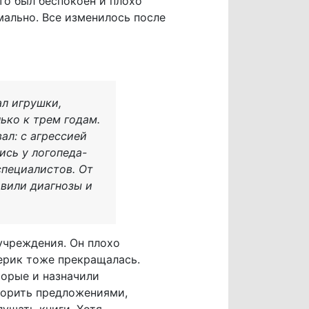
то был беспокоен и плохо
рмально. Все изменилось после
ал игрушки,
ько к трем годам.
ал: с агрессией
ись у логопеда-
специалистов. От
авили диагнозы и
учреждения. Он плохо
ерик тоже прекращалась.
торые и назначили
оворить предложениями,