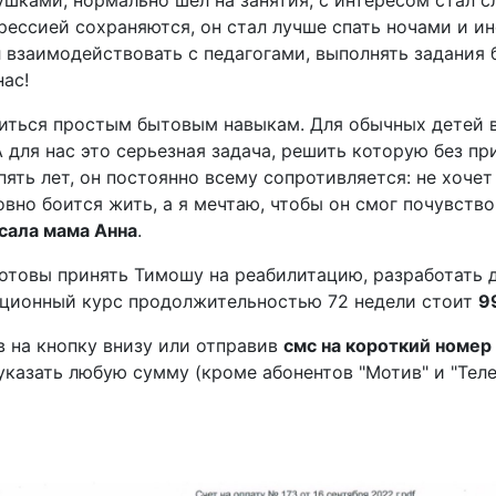
шками, нормально шел на занятия, с интересом стал с
рессией сохраняются, он стал лучше спать ночами и ин
ал взаимодействовать с педагогами, выполнять задания
ас!
иться простым бытовым навыкам. Для обычных детей в
А для нас это серьезная задача, решить которую без п
ть лет, он постоянно всему сопротивляется: не хочет 
овно боится жить, а я мечтаю, чтобы он смог почувство
сала мама Анна
.
отовы принять Тимошу на реабилитацию, разработать 
тационный курс продолжительностью 72 недели стоит
9
 на кнопку внизу или отправив
смс на короткий номер
указать любую сумму (кроме абонентов "Мотив" и "Теле