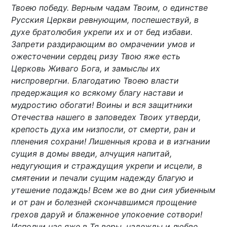
Твоею победу. Верным чадам Твоим, о единстве
Русския Церкви ревнующим, поспешествуй, в
духе братолюбия укрепи их и от бед избави.
Запрети раздирающим во омрачении умов и
ожесточении сердец ризу Твою яже есть
Церковь Живаго Бога, и замыслы их
ниспровергни. Благодатию Твоею власти
предержащия ко всякому благу настави и
мудростию обогати! Воины и вся защитники
Отечества нашего в заповедех Твоих утверди,
крепость духа им низпосли, от смерти, ран и
пленения сохрани! Лишенныя крова и в изгнании
сущия в домы введи, алчущия напитай,
недугующия и страждущия укрепи и исцели, в
смятении и печали сущим надежду благую и
утешение подаждь! Всем же во дни сия убиенным
и от ран и болезней скончавшимся прощение
грехов даруй и блаженное упокоение сотвори!
Исполни нас яже в Тя веры, надежды и любве,