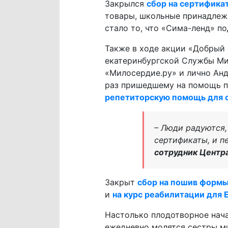
Закрылся
сбор на сертифика
товары, школьные принадлеж
стало то, что «Сима-ленд» п
Также в ходе акции «Добрый 
екатеринбургской Службы Мил
«Милосердие.ру» и лично Анд
раз пришедшему на помощь 
репетиторскую помощь для 
– Люди радуются,
сертификаты, и п
сотрудник Центр
Закрыт
сбор на пошив форм
и
на курс реабилитации для
Настолько плодотворное нача
ежедневно молятся сестры м