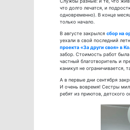
Службы разные: и те, что жив
что долго лечатся, и подрост
одновременно). В конце мес
только начало.
В августе закрылся
сбор на о
уехали в свой последний ле
проекта «За други своя» в К
забор. Стоимость работ была 
частный благотворитель и пр
каникул не ограничивается, т
А в первые дни сентября зак
И очень вовремя! Сестры ми
ребят из приютов, детского 