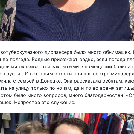
ивотуберкулезного диспансера было много обнимашек.
 и по полгода. Родные приезжают редко, если погода п
еделями оказываются закрытыми в помещении больниц
 грустят. И вот к ним в гости пришла сестра милосерд
жила с семьей в Донецке. Она рассказала ребятам, како
ь на улицу только по ночам, да и то во время затишья
Потом было много вопросов, много благодарностей: «Сп
машек. Непростое это служение.