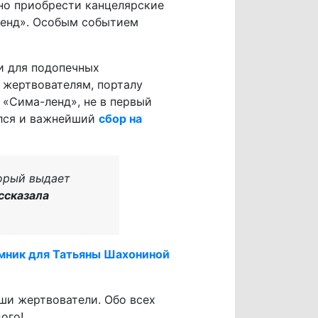
но приобрести канцелярские
ленд». Особым событием
и для подопечных
 жертвователям, порталу
«Сима-ленд», не в первый
лся и важнейший
сбор на
торый выдает
ссказала
мник для Татьяны Шахониной
ши жертвователи. Обо всех
ого!