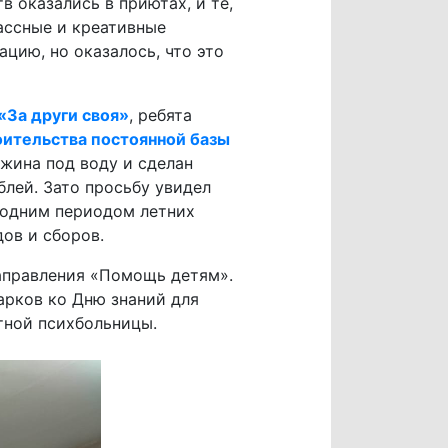
в оказались в приютах, и те,
лассные и креативные
ацию, но оказалось, что это
«За други своя»
, ребята
оительства постоянной базы
ажина под воду и сделан
блей. Зато просьбу увидел
 одним периодом летних
дов и сборов.
аправления «Помощь детям».
арков ко Дню знаний для
тной психбольницы.