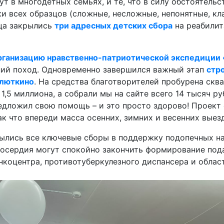
ут в многодетных семьях, и те, что в силу обстоятельст
ки всех образцов (сложные, несложные, непонятные, к
яца закрылись
три адресных детских сбора
на реабилит
рганизацию нравственно-патриотической экспедиции 
тний поход. Одновременно завершился важный этап
стр
олюткино
. На средства благотворителей пробурена скв
1,5 миллиона, а собрали мы на сайте всего 14 тысяч ру
едложил свою помощь – и это просто здорово! Проект
ак что впереди масса осенних, зимних и весенних выез
рылись все ключевые сборы в поддержку подопечных н
лосердия могут спокойно закончить формирование под
онкоцентра, противотуберкулезного диспансера и облас