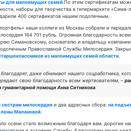
ты для малоимущих семей
.По этим сертификатам мож
ности, наборы для творчества в гипермаркете «Сима-
одарили 400 сертификатов нашим подопечным.
портфель» наши коллеги из Москвы собрали и передал
осердия 164 701 рубль. Огромная благодарность всем
рею Симановскому, основателю и владельцу компании 
подопечным Православной Службы Милосердия. Закры
старшеклассников из малоимущих семей области
.
 благодарят, даже обнимают нашего соцработника, ко
ередают свою благодарность всем жертвователям, –
ра
а гуманитарной помощи Анна Ситникова
.
ы сестрам милосердия
и два адресных сбора:
на подъе
 Елены Малановой
.
ло осени стало возможным благодаря вам, дорогие на
илосердия и духовник Службы. Благодарим лично кажд