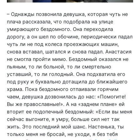
– Однажды позвонила девушка, которая чуть не
плача рассказала, что подобрала на улице
умирающего бездомного. Она переходила
дорогу, а он шел по обочине, периодически падал
чуть ли не под колеса проезжающих машин,
снова вставал, шатался и снова падал. Анастасия
не смогла пройти мимо. Бездомный оказался не
пьяным, то ли больной, то ли смертельно
уставший, то ли голодный. Она подхватила его
под руку и буквально дотащила до ближайшего
храма. Пока бездомного отпаивали горячим
чаем, девушка дозвонилась до нас: «Помогите!
Вы же православные!». А на «заднем плане» ей
вторит ее подопечный бездомный: «Если вы меня
сейчас выгоните, я умру, больше сил нет так
жить. Это последний мой шанс. Настенька, ты
только меня не бросай, не уходи, я без тебя