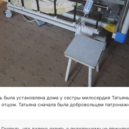
 была установлена дома у сестры милосердия Татьяны
отцом. Татьяна сначала была добровольцем патронажн
л Господь, что далеко ездить к подопечному не пришлос