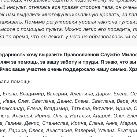
й инсульт, отнялась вся правая сторона тела, он очень
 как нам выделили многофункциональную кровать, за па
ухаживать. Помимо регулировки уровня наклона туловищ
высоте с помощью пульта. Можно легко его посадить, 
За то время, что он лежит, у него не образовалось ни 
одарность хочу выразить Православной Службе Мило
лям за помощь, за вашу заботу и труды. Я знаю, что 
йчас ваше участие очень поддержало нашу семью. Хра
зали помощь:
, Елена, Владимир, Валерий, Алевтина, Дарья, Елена, Се
 Иван, Олег, Светлана, Денис, Елена, Светлана, Вера, А
Александр, Елена, Владимир, Татьяна, Виталий, Ирина, 
ьга, Алексей, Ирина, Ольга, Наталья, Андрей, Олег, Еле
а, Галина, Денис, Станислав, Ирина, Елена, Анна, Мария
ия, Лариса, Олеся, Анастасия, Валерий, Ульяна, Екатер