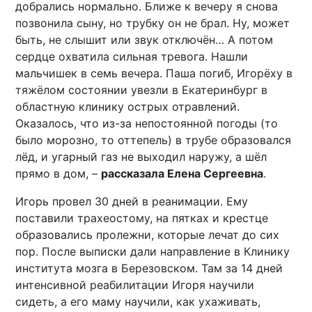
добрались нормально. Ближе к вечеру я снова
позвонила сыну, но трубку он не брал. Ну, может
быть, не слышит или звук отключён… А потом
сердце охватила сильная тревога. Нашли
мальчишек в семь вечера. Паша погиб, Игорёху в
тяжёлом состоянии увезли в Екатеринбург в
областную клинику острых отравлений.
Оказалось, что из-за непостоянной погоды (то
было морозно, то оттепель) в трубе образовался
лёд, и угарный газ не выходил наружу, а шёл
прямо в дом, –
рассказала Елена Сергеевна
.
Игорь провел 30 дней в реанимации. Ему
поставили трахеостому, на пятках и крестце
образовались пролежни, которые лечат до сих
пор. После выписки дали направление в Клинику
института мозга в Березовском. Там за 14 дней
интенсивной реабилитации Игоря научили
сидеть, а его маму научили, как ухаживать,