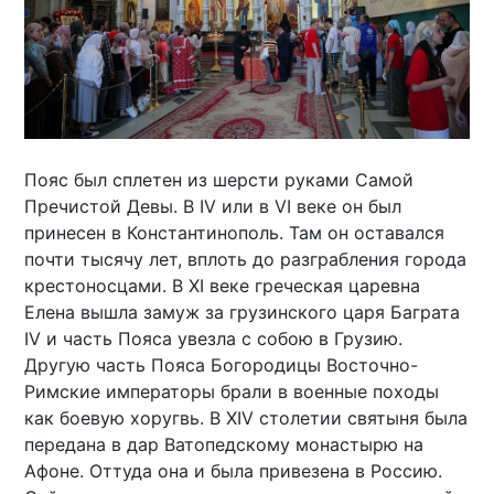
Пояс был сплетен из шерсти руками Самой
Пречистой Девы. В IV или в VI веке он был
принесен в Константинополь. Там он оставался
почти тысячу лет, вплоть до разграбления города
крестоносцами. В XI веке греческая царевна
Елена вышла замуж за грузинского царя Баграта
IV и часть Пояса увезла с собою в Грузию.
Другую часть Пояса Богородицы Восточно-
Римские императоры брали в военные походы
как боевую хоругвь. В XIV столетии святыня была
передана в дар Ватопедскому монастырю на
Афоне. Оттуда она и была привезена в Россию.