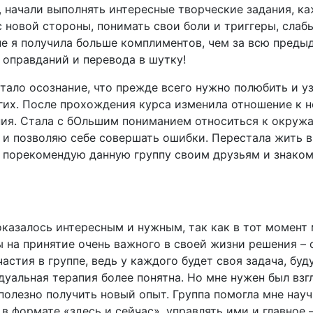
, начали выполнять интересные творческие задания, к
с новой стороны, понимать свои боли и триггеры, слаб
ппе я получила больше комплиментов, чем за всю преды
 оправданий и перевода в шутку!
ало осознание, что прежде всего нужно полюбить и уз
угих. После прохождения курса изменила отношение к 
ния. Стала с бОльшим пониманием относиться к окру
 и позволяю себе совершать ошибки. Перестала жить в
 порекомендую данную группу своим друзьям и знакомы
оказалось интересным и нужным, так как в тот момент 
ы на принятие очень важного в своей жизни решения –
астия в группе, ведь у каждого будет своя задача, бу
дуальная терапия более понятна. Но мне нужен был взг
полезно получить новый опыт. Группа помогла мне науч
в формате «здесь и сейчас», управлять ими и главное –