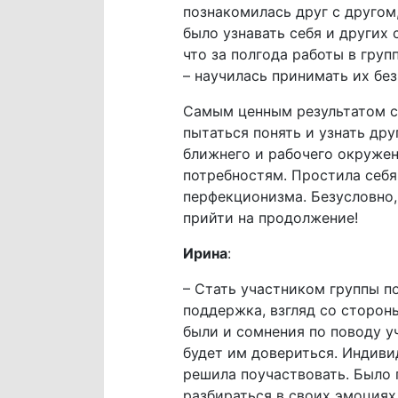
познакомилась друг с другом
было узнавать себя и других 
что за полгода работы в гру
– научилась принимать их без
Самым ценным результатом ст
пытаться понять и узнать др
ближнего и рабочего окруже
потребностям. Простила себя
перфекционизма. Безусловно,
прийти на продолжение!
Ирина
:
– Стать участником группы п
поддержка, взгляд со сторон
были и сомнения по поводу уч
будет им довериться. Индиви
решила поучаствовать. Было 
разбираться в своих эмоциях 