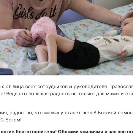
х от лица всех сотрудников и руководителя Правосл
о! Ведь это большая радость не только для мамы и ст
рия, радостно, что малышу станет легче! Божией помо
 С Богом!
орогие благотворители! Общими усилиями у нас все п