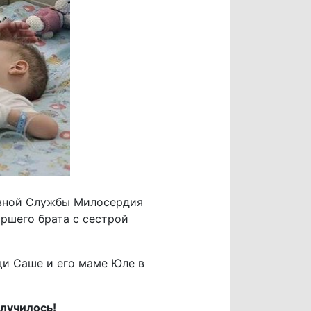
авной Службы Милосердия
аршего брата с сестрой
щи Саше и его маме Юле в
олучилось!