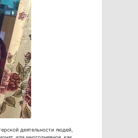
терской деятельности людей,
ионат, или многодневное, как