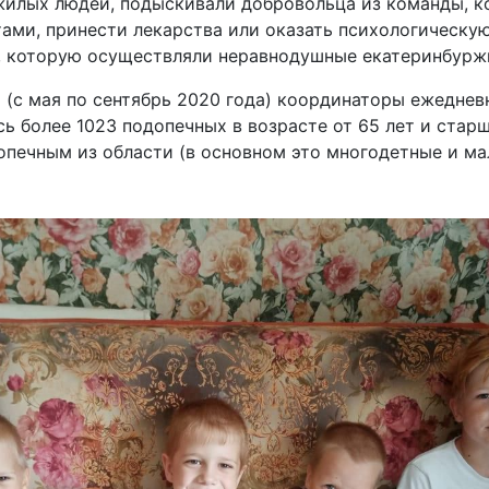
жилых людей, подыскивали добровольца из команды, к
тами, принести лекарства или оказать психологическу
, которую осуществляли неравнодушные екатеринбурж
 (с мая по сентябрь 2020 года) координаторы ежедневн
ь более 1023 подопечных в возрасте от 65 лет и стар
опечным из области (в основном это многодетные и м