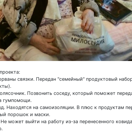
проекта:
орваны связки. Передан "семейный" продуктовый набор
кты).
олясочник. Позвонить соседу, который поможет переда
а гумпомощи.
д. Находятся на самоизоляции. В плюс к продуктам п
ный порошок и маски.
Не может выйти на работу из-за перенесенного ковида
.