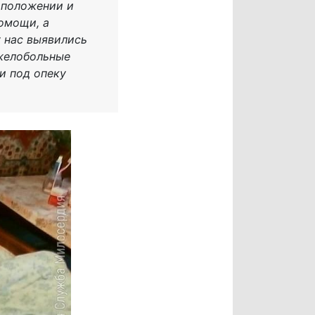
 положении и
омощи, а
 нас выявились
яжелобольные
и под опеку