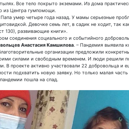
тылях. Все тело покрыто экземами. Из дома практичес
р из Центра гумпомощи.
апа умер четыре года назад. У мамы серьезные пробл
итовидкой. Девочке семь лет, в садик не ходит, так ка
т 130), развивающие книги».
ром соединения социального и событийного доброволь
вольцев Анастасия Камшилова
. – Пандемия выявила 
 благотворительные организации предложили конкретн
оими силами и свободным временем. И люди решили по
ли. В проекте активно участвовали 22 добровольца и 
ости подхватить новую заявку. Но только малая часть 
 пандемии пошла на спад.