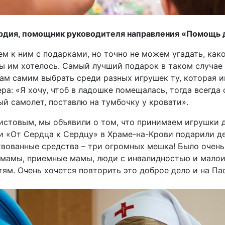
ердия, помощник руководителя направления «Помощь
ем к ним с подарками, но точно не можем угадать, как
 бы им хотелось. Самый лучший подарок в таком случае
ам самим выбрать среди разных игрушек ту, которая и
а: «Я хочу, чтоб в ладошке помещалась, тогда всегда 
ый самолет, поставлю на тумбочку у кровати».
стовым, мы объявили о том, что принимаем игрушки д
 «От Сердца к Сердцу» в Храме-на-Крови подарили де
вованные средства – три огромных мешка! Было очень 
е мамы, приемные мамы, люди с инвалидностью и мало
ям. Очень хочется повторить это доброе дело и на Пас