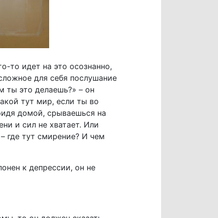
о-то идет на это осознанно,
 сложное для себя послушание
м ты это делаешь?» – он
акой тут мир, если ты во
ридя домой, срываешься на
ни и сил не хватает. Или
 – где тут смирение? И чем
онен к депрессии, он не
омы, то он должен сказать