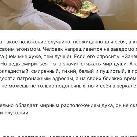
 такое положение случайно, неожиданно для себя, а кт
о своим эгоизмом. Человек напрашивается на заведомо
 (чем мне хуже, тем лучше). Если его спросить: «Заче
 Но ведь смириться – это значит стяжать мир души. А к
окладистый, смиренный, тихий, белый и пушистый, а п
десяти патронажным адресам, а на своих близких време
 не можешь не только подопечных, но и себя в зеркале
льно обладает мирным расположением духа, он не скл
 и служении.
й душе, в поступках и взгляде на мир тревожные симпт