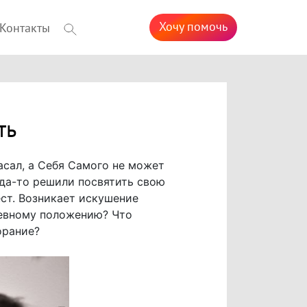
Хочу помочь
Контакты
ть
асал, а Себя Самого не может
огда-то решили посвятить свою
ест. Возникает искушение
чевному положению? Что
орание?