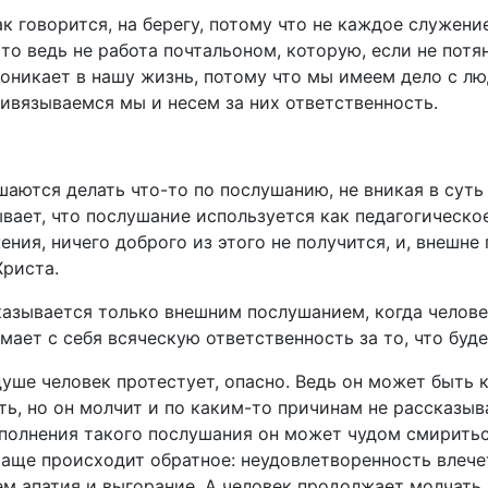
ак говорится, на берегу, потому что не каждое служен
о ведь не работа почтальоном, которую, если не потян
оникает в нашу жизнь, потому что мы имеем дело с лю
ивязываемся мы и несем за них ответственность.
аются делать что-то по послушанию, не вникая в суть 
вает, что послушание используется как педагогическое
ения, ничего доброго из этого не получится, и, внешне
риста.
казывается только внешним послушанием, когда челов
мает с себя всяческую ответственность за то, что буд
уше человек протестует, опасно. Ведь он может быть к
ать, но он молчит и по каким-то причинам не рассказы
сполнения такого послушания он может чудом смирить
чаще происходит обратное: неудовлетворенность влечет
ем апатия и выгорание. А человек продолжает молчать 