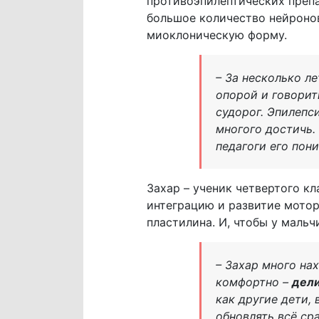
противоэпилептических преп
большое количество нейронов
миоклоническую форму.
– За несколько л
опорой и говорит
судорог. Эпилепс
многого достичь.
педагоги его пон
Захар – ученик четвертого к
интеграцию и развитие мотор
пластилина. И, чтобы у мальч
– Захар много на
комфортно –
дели
как другие дети,
обновлять всё сра