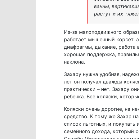
ванны, вертикали
растут и их тяже
Из-за малоподвижного образа
работает мышечный корсет, 
диафрагмы, дыхание, работа 
хорошая поддержка, правильн
наклона.
Захару нужна удобная, надеж
лет он получал дважды коляс
практически – нет. Захару он
ребенка. Все коляски, котор
Коляски очень дорогие, на н
средство. К тому же Захар н
список льготных, и покупать
семейного дохода, который с
Службу Милосердия за помощь