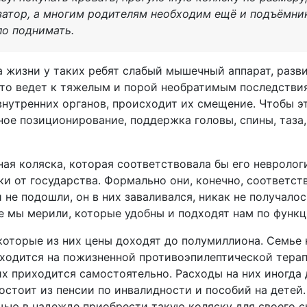
затор, а многим родителям необходим ещё и подъёмник
ло поднимать.
 жизни у таких ребят слабый мышечный аппарат, разви
это ведет к тяжелым и порой необратимым последстви
внутренних органов, происходит их смещение. Чтобы э
ое позиционирование, поддержка головы, спины, таза, 
ная коляска, которая соответствовала бы его невролог
ки от государства. Формально они, конечно, соответст
и не подошли, он в них заваливался, никак не получало
ые мы мерили, которые удобны и подходят нам по функ
екоторые из них цены доходят до полумиллиона. Семье 
аходится на пожизненной противоэпилептической терап
 их приходится самостоятельно. Расходы на них иногда
остоит из пенсии по инвалидности и пособий на детей
ю в надежде приобрести такую коляску для своего сы