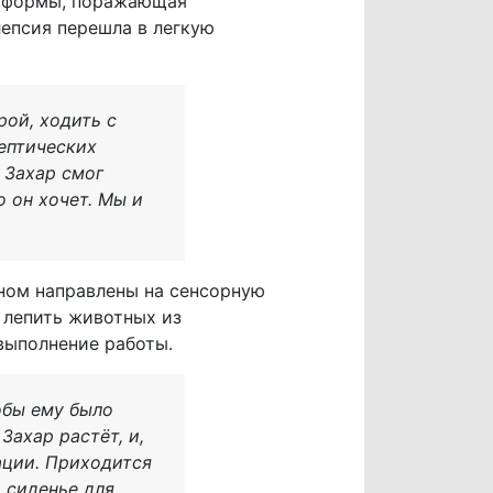
й формы, поражающая
лепсия перешла в легкую
рой, ходить с
лептических
 Захар смог
 он хочет. Мы и
вном направлены на сенсорную
 лепить животных из
 выполнение работы.
обы ему было
Захар растёт, и,
ации. Приходится
, сиденье для