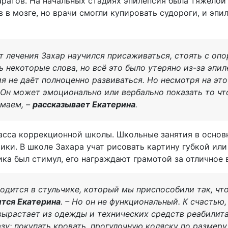
аратов. На начальных стадиях эпилепсия была тяжело
 в мозге, но врачи смогли купировать судороги, и эпи
ет лечения Захар научился присаживаться, стоять с опо
ь некоторые слова, но всё это было утеряно из-за эпи
ия не даёт полноценно развиваться. Но несмотря на это
 Он может эмоционально или вербально показать то что
имаем, –
рассказывает Екатерина
.
ласса коррекционной школы. Школьные занятия в осно
ики. В школе Захара учат рисовать картину губкой или
ика был стимул, его награждают грамотой за отличное
ходится в стульчике, который мы приспособили так, чт
тся Екатерина
. – Но он не функциональный. К счастью, 
 вырастает из одежды и технических средств реабилит
зу: покупать кровать, прогулочную коляску по размеру