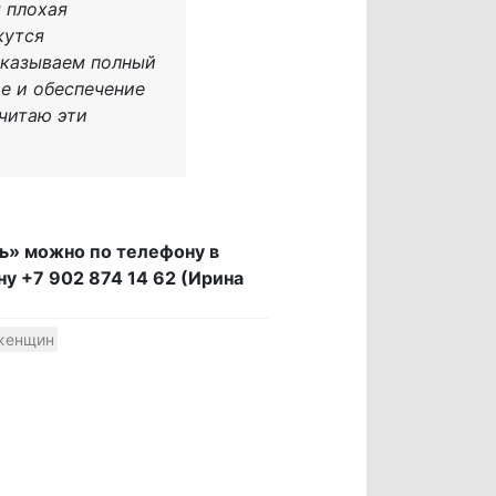
я плохая
жутся
 оказываем полный
е и обеспечение
читаю эти
ь» можно по телефону в
у +7 902 874 14 62 (Ирина
женщин