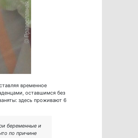
ставляя временное
аденцами, оставшимся без
заняты: здесь проживают 6
три беременные и
что по причине