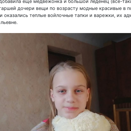
, добавила еще медвежонка и большой леденец (все-так
таршей дочери вещи по возрасту модные красивые в по
 оказались теплые войлочные тапки и варежки, их а
льевне.