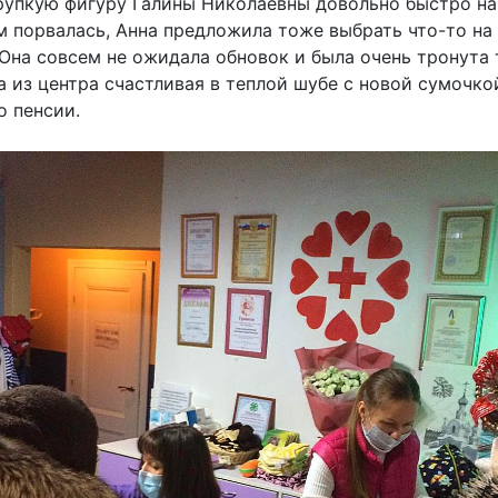
рупкую фигуру Галины Николаевны довольно быстро на
м порвалась, Анна предложила тоже выбрать что-то на
 Она совсем не ожидала обновок и была очень тронута
 из центра счастливая в теплой шубе с новой сумочко
о пенсии.