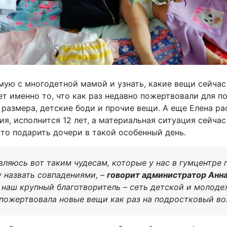
мую с многодетной мамой и узнать, какие вещи сейчас
т именно то, что как раз недавно пожертвовали для п
размера, детские боди и прочие вещи. А еще Елена ра
я, исполнится 12 лет, а материальная ситуация сейчас
то подарить дочери в такой особенный день.
вляюсь вот таким чудесам, которые у нас в гумцентре 
у назвать совпадениями, –
говорит администратор Анн
 наш крупный благотворитель – сеть детской и молод
 пожертвовала новые вещи как раз на подростковый во