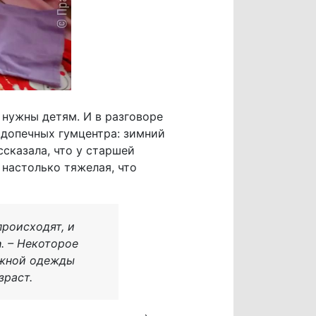
 нужны детям. И в разговоре
одопечных гумцентра: зимний
ссказала, что у старшей
 настолько тяжелая, что
происходят, и
а
. – Некоторое
ежной одежды
зраст.