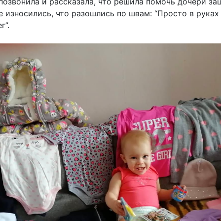
 позвонила и рассказала, что решила помочь дочери за
 износились, что разошлись по швам: “Просто в руках
г”.