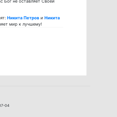
с Бог не оставляет Своей
ят:
Никита Петров
и
Никита
яет мир к лучшему!
07-04