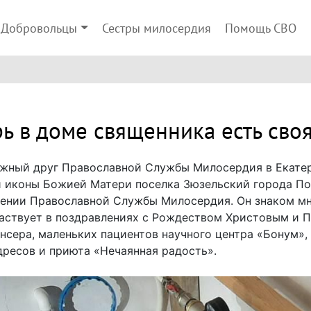
Добровольцы
Сестры милосердия
Помощь СВО
ь в доме священника есть сво
ежный друг Православной Службы Милосердия в Екатер
 иконы Божией Матери поселка Зюзельский города Пол
жении Православной Службы Милосердия. Он знаком м
частвует в поздравлениях с Рождеством Христовым и П
нсера, маленьких пациентов научного центра «Бонум»,
ресов и приюта «Нечаянная радость».