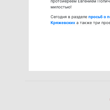
протоиереем Евгением Попиче
милостью!
Сегодня в разделе
просьб о 
Кряжевских
а также три про