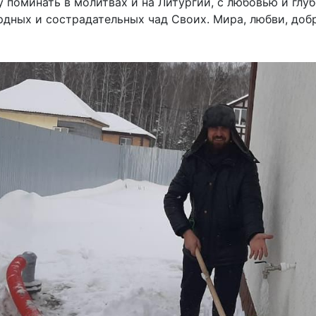
у поминать в молитвах и на Литургии, с любовью и глу
рдных и сострадательных чад Своих. Мира, любви, добр