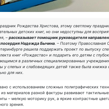
раздник Рождества Христова, этому светлому праздн
тельных детских книг, но они недоступны для восприя
ия, –
рассказывает помощник руководителя направле
илосердия Надежда Бычина
. – Поэтому Православная 
теринбурге решила поддержать проект по выпуску сп
лекта книг «Рождество» и подарить его детям с глуб
вающимся в различных специализированных учреждения
бы у слепых и слабовидящих детей также была книжка 
ьно для них.
зано с использованием сложных полиграфических техн
и из материалов разной фактуры развивают тактильны
ты – мелкую моторику рук, а яркие контрастные цвет
ного зрения.