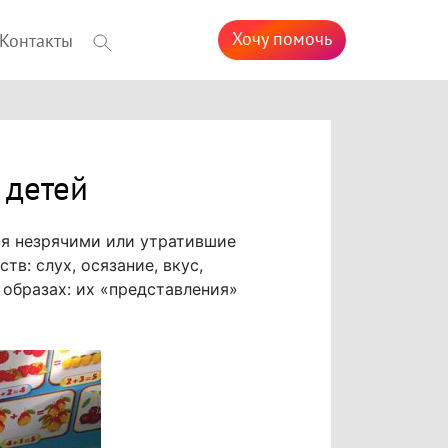
Хочу помочь
Контакты
 детей
ся незрячими или утратившие
в: слух, осязание, вкус,
 образах: их «представления»