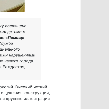
ику посвящено
тия детьми с
ния «Помощь
Служба
ециального
окими нарушениями
х нашего города.
о Рождестве,
ологий. Высокий четкий
е ощущения, конструкции,
а и крупные иллюстрации