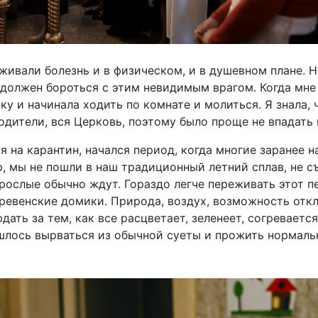
еживали болезнь и в физическом, и в душевном плане. 
ы должен бороться с этим невидимым врагом. Когда мне
ку и начинала ходить по комнате и молиться. Я знала, 
одители, вся Церковь, поэтому было проще не впадать 
ся на карантин, начался период, когда многие заранее
, мы не пошли в наш традиционный летний сплав, не 
зрослые обычно ждут. Гораздо легче переживать этот п
ревенские домики. Природа, воздух, возможность отк
ать за тем, как все расцветает, зеленеет, согревается
лось вырваться из обычной суеты и прожить нормальн