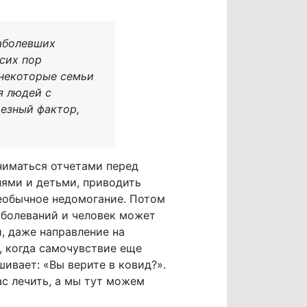
Заболевших
сих пор
 некоторые семьи
я людей с
езный фактор,
аниматься отчетами перед
лями и детьми, приводить
необычное недомогание. Потом
аболеваний и человек может
и, даже направление на
 когда самочувствие еще
шивает: «Вы верите в ковид?».
ас лечить, а мы тут можем