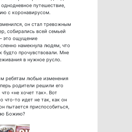
 однодневное путешествие,
цию с коронавирусом.
изменился, он стал тревожным
мер, собирались всей семьей
 – это ощущение
сленно намекнула людям, что
ак будто прочувствовали. Мне
еживания в нужное русло.
гим ребятам любые изменения
еперь родители решили его
 что «не хочет так». Вот
 что-то идет не так, как он
 он пытается приспособиться,
олю Божию?