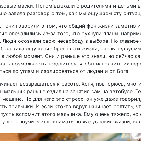
зовые маски. Потом выехали с родителями и детьми в
ьно завела разговор о том, как мы ощущаем эту ситуа
, они говорили о том, что общий фон жизни заметно 
гие опечалились из-за того, что рухнули планы: напри
и. Люди осознали свою несвободу в выборе. Но главное
обострила ощущение бренности жизни, очень недвусмы
в любой момент. Они и раньше это знали, но сейчас к
вать возможность поделиться, чтобы направить их пер
ься по углам и изолироваться от людей и от Бога.
чинает возвращаться к работе. Хотя, повторюсь, мно
н мальчик раньше ездил на занятия сам на автобусе. Т
 машине. Но для него это стресс, он уже даже говорил,
ть привычки. И если кто-то вдруг начинает роптать, что
 пусть вспомнит этого мальчика. Ему очень тяжело, но
о у него поучиться принимать новые условия жизни, в