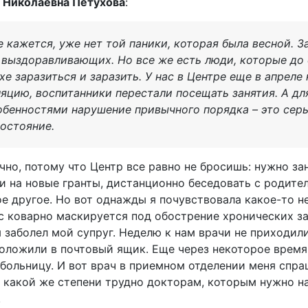
 Николаевна Петухова
:
не кажется, уже нет той паники, которая была весной. 
 выздоравливающих. Но все же есть люди, которые до 
хе заразиться и заразить. У нас в Центре еще в апреле
яцию, воспитанники перестали посещать занятия. А дл
бенностями нарушение привычного порядка – это серь
остояние.
чно, потому что Центр все равно не бросишь: нужно з
ки на новые гранты, дистанционно беседовать с родите
е другое. Но вот однажды я почувствовала какое-то 
ус коварно маскируется под обострение хронических з
 заболел мой супруг. Неделю к нам врачи не приходил
ложили в почтовый ящик. Еще через некоторое время,
больницу. И вот врач в приемном отделении меня спра
о какой же степени трудно докторам, которым нужно н
!