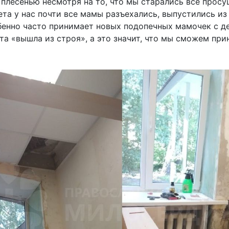
плесенью несмотря на то, что мы старались всё просу
ета у нас почти все мамы разъехались, выпустились из
обенно часто принимает новых подопечных мамочек с д
та «вышла из строя», а это значит, что мы сможем при