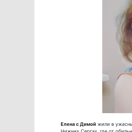
Елена с Димой
жили в ужасных
Нижних Сергах, где от обиль