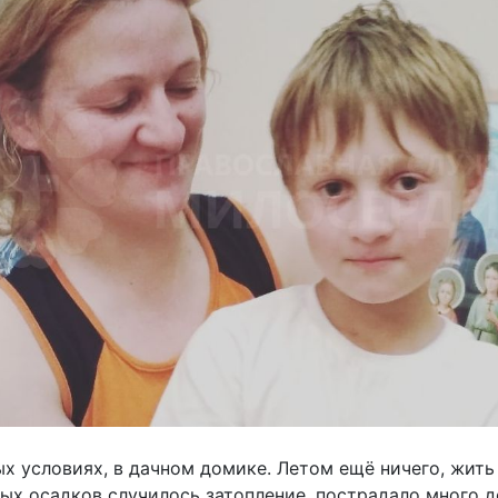
 условиях, в дачном домике. Летом ещё ничего, жить 
ных осадков случилось затопление, пострадало много д