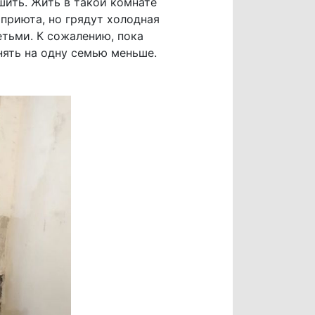
шить. Жить в такой комнате
 приюта, но грядут холодная
етьми. К сожалению, пока
нять на одну семью меньше.