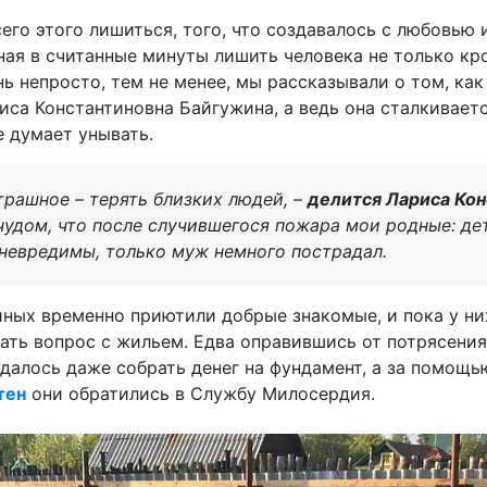
его этого лишиться, того, что создавалось с любовью 
ая в считанные минуты лишить человека не только кро
ь непросто, тем не менее, мы рассказывали о том, ка
иса Константиновна Байгужина, а ведь она сталкивает
е думает унывать.
страшное – терять близких людей, –
делится Лариса Кон
удом, что после случившегося пожара мои родные: дет
 невредимы, только муж немного пострадал.
ых временно приютили добрые знакомые, и пока у ни
ть вопрос с жильем. Едва оправившись от потрясения
удалось даже собрать денег на фундамент, а за помощ
тен
они обратились в Службу Милосердия.