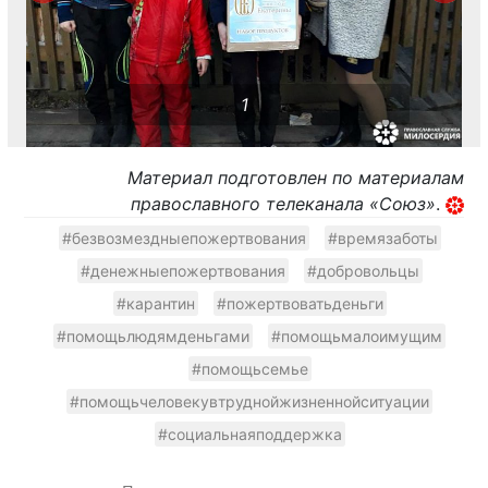
1
Материал подготовлен по материалам
православного телеканала «Союз»
.
#безвозмездныепожертвования
#времязаботы
#денежныепожертвования
#добровольцы
#карантин
#пожертвоватьденьги
#помощьлюдямденьгами
#помощьмалоимущим
#помощьсемье
#помощьчеловекувтруднойжизненнойситуации
#социальнаяподдержка