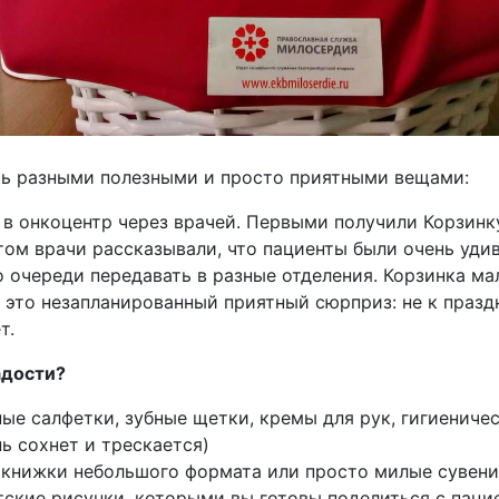
сь разными полезными и просто приятными вещами:
 в онкоцентр через врачей. Первыми получили Корзинк
том врачи рассказывали, что пациенты были очень удив
о очереди передавать в разные отделения. Корзинка ма
это незапланированный приятный сюрприз: не к праздни
т.
адости?
ые салфетки, зубные щетки, кремы для рук, гигиеничес
ь сохнет и трескается)
 книжки небольшого формата или просто милые сувен
тские рисунки, которыми вы готовы поделиться с паци