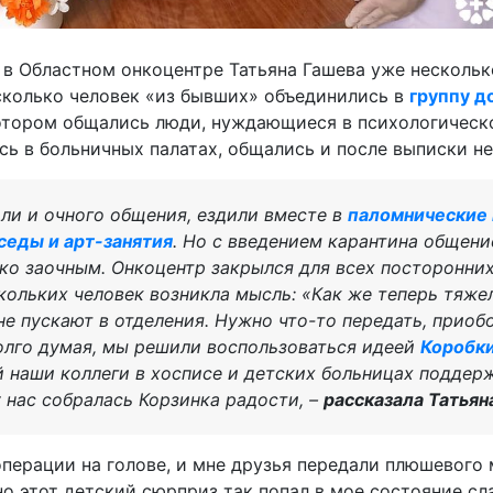
в Областном онкоцентре Татьяна Гашева уже несколько
есколько человек «из бывших» объединились в
группу д
 котором общались люди, нуждающиеся в психологичес
ь в больничных палатах, общались и после выписки не 
ли и очного общения, ездили вместе в
паломнические
седы и арт-занятия
. Но с введением карантина общени
ко заочным. Онкоцентр закрылся для всех посторонних
скольких человек возникла мысль: «Как же теперь тяже
не пускают в отделения. Нужно что-то передать, приоб
олго думая, мы решили воспользоваться идеей
Коробки
наши коллеги в хосписе и детских больницах поддер
у нас собралась Корзинка радости, –
рассказала Татьян
операции на голове, и мне друзья передали плюшевого
но этот детский сюрприз так попал в мое состояние сл