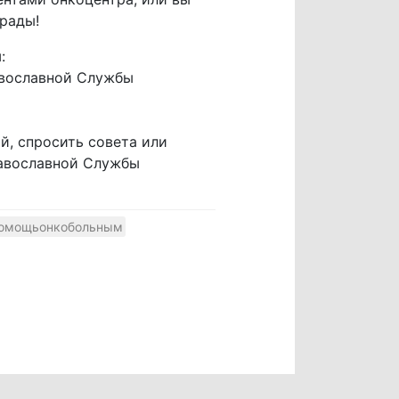
рады!
и
:
вославной Службы
й, спросить совета или
равославной Службы
омощьонкобольным