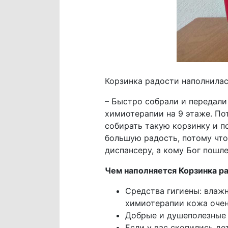
Корзинка радости наполнила
– Быстро собрали и передали
химиотерапии на 9 этаже. По
собирать такую корзинку и п
большую радость, потому что 
диспансеру, а кому Бог пошле
Чем наполняется Корзинка р
Средства гигиены: влажн
химиотерапии кожа очен
Добрые и душеполезные
Если у вас скопились де