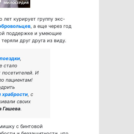
 лет курирует группу экс-
обровольцев
, а еще через год
кой поддержке и умеющие
теряли друг друга из виду.
 поездки
,
е стало
 посетителей. И
ло пациентам!
одрить
 храбрости
, с
живали своих
а Гашева
.
 мишку с бинтовой
абости и беззащитности, что