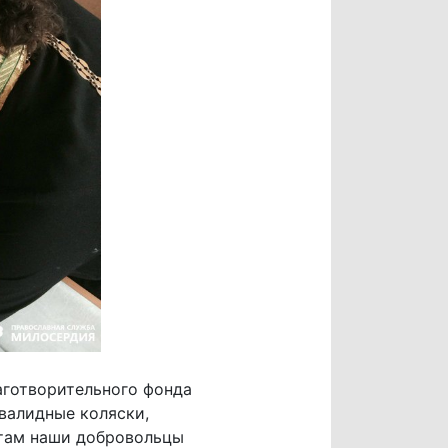
аготворительного фонда
валидные коляски,
отам наши добровольцы