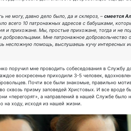
ь не могу, давно дело было, да и склероз, –
смеется А
было всего 10 патронажных адресов с бабушками, кото
я и прихожане. Мы, простые прихожане, тогда и не по
и добровольцами. Мне патронажное добровольчество о
шь несложную помощь, выслушаешь кучу интересных и
нко поручил мне проводить собеседования в Службу д
Каждое воскресенье приходили 3-5 человек, вдохновл
овольцев. Почти все были знакомые, правильно мотив
о сквозь призму заповедей Христовых. И все вроде б
 они «перегорят», а направлений в нашей Службе было 
 на ходу, исходя из нашей жизни.