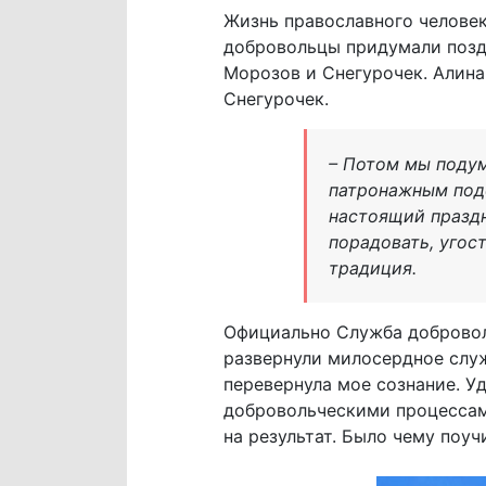
Жизнь православного челове
добровольцы придумали позд
Морозов и Снегурочек. Алина
Снегурочек.
– Потом мы подум
патронажным подо
настоящий праздн
порадовать, угос
традиция.
Официально Служба доброволь
развернули милосердное слу
перевернула мое сознание. У
добровольческими процессам
на результат. Было чему поуч