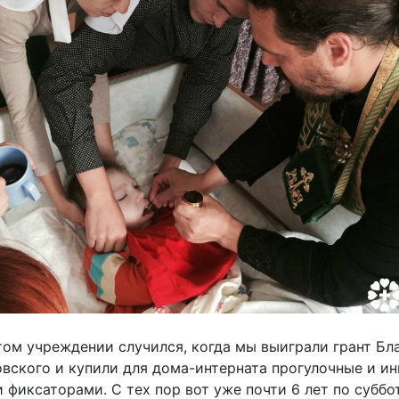
ом учреждении случился, когда мы выиграли грант Бл
ского и купили для дома-интерната прогулочные и ин
фиксаторами. С тех пор вот уже почти 6 лет по субб