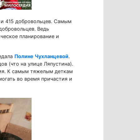
 и 415 добровольцев. Самым
добровольцев. Ведь
ическое планирование и
редала
Полине Чухланцевой
.
в (что на улице Ляпустина).
ия. К самым тяжелым деткам
могать во время причастия и