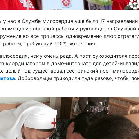
 у нас в Службе Милосердия уже было 17 направлений
 совмещение обычной работы и руководство Службой 
гружение во все процессы одновременно плюс стратег
т работы, требующий 100% включения.
 милосердия, чему очень рада. А пост руководителя пе
а координатором в доме-интернате для детей-инвалидо
же целый год существовал сестринский пост милосерд
чатова
. Добровольцы приходили туда разово, чтобы по