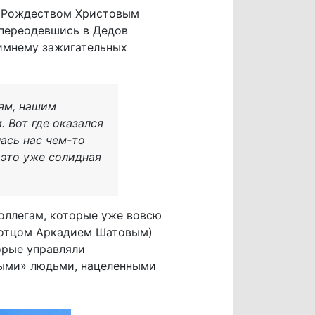
д Рождеством Христовым
 переодевшись в Дедов
зимнему зажигательных
ям, нашим
 Вот где оказался
ась нас чем-то
 это уже солидная
оллегам, которые уже вовсю
 отцом Аркадием Шатовым)
орые управляли
ными» людьми, нацеленными