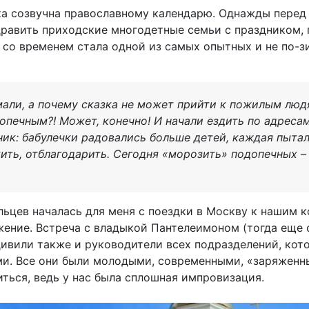
ка созвучна православному календарю. Однажды пере
равить приходские многодетные семьи с праздником,
 со временем стала одной из самых опытных и не по-
али, а почему сказка не может прийти к пожилым люд
печным?! Может, конечно! И начали ездить по адресам.
ик: бабулечки радовались больше детей, каждая пытал
тить, отблагодарить. Сегодня «морозить» подопечных –
цев началась для меня с поездки в Москву к нашим к
жение. Встреча с владыкой Пантелеимоном (тогда еще
дивили также и руководители всех подразделений, кот
и. Все они были молодыми, современными, «заряжен
иться, ведь у нас была сплошная импровизация.