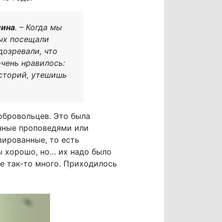
лина
. – Когда мы
рых посещали
дозревали, что
чень нравилось:
сторий, утешишь
обровольцев. Это была
енные проповедями или
ированные, то есть
ы хорошо, но… их надо было
не так-то много. Приходилось