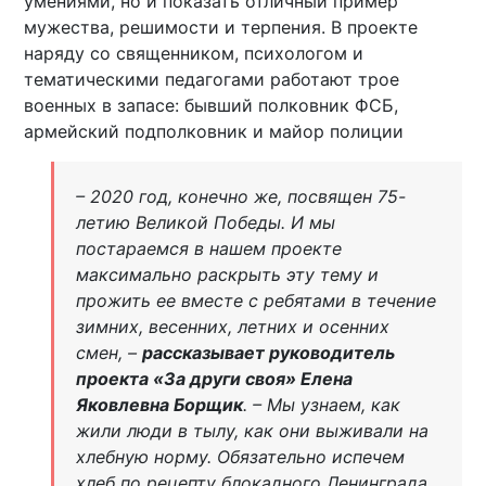
умениями, но и показать отличный пример
мужества, решимости и терпения. В проекте
наряду со священником, психологом и
тематическими педагогами работают трое
военных в запасе: бывший полковник ФСБ,
армейский подполковник и майор полиции
– 2020 год, конечно же, посвящен 75-
летию Великой Победы. И мы
постараемся в нашем проекте
максимально раскрыть эту тему и
прожить ее вместе с ребятами в течение
зимних, весенних, летних и осенних
смен, –
рассказывает руководитель
проекта «За други своя» Елена
Яковлевна Борщик
. – Мы узнаем, как
жили люди в тылу, как они выживали на
хлебную норму. Обязательно испечем
хлеб по рецепту блокадного Ленинграда.