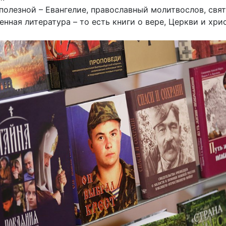
олезной – Евангелие, православный молитвослов, свя
нная литература – то есть книги о вере, Церкви и хри