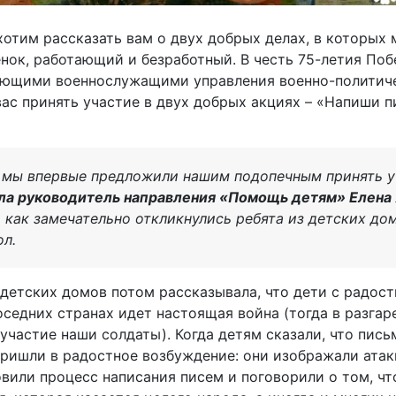
хотим рассказать вам о двух добрых делах, в которых
нок, работающий и безработный. В честь 75-летия По
рующими военнослужащими управления военно-политич
вас принять участие в двух добрых акциях – «Напиши 
 мы впервые предложили нашим подопечным принять у
ла руководитель направления «Помощь детям» Елена
, как замечательно откликнулись ребята из детских до
ол.
детских домов потом рассказывала, что дети с радость
оседних странах идет настоящая война (тогда в разгар
участие наши солдаты). Когда детям сказали, что пис
пришли в радостное возбуждение: они изображали атак
или процесс написания писем и поговорили о том, что