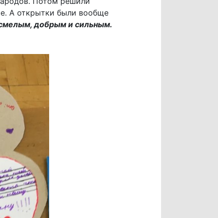
 народов. Потом решили
ие. А открытки были вообще
-смелым, добрым и сильным.