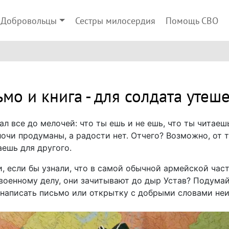
Добровольцы
Сестры милосердия
Помощь СВО
мо и книга - для солдата утеш
ал все до мелочей: что ты ешь и не ешь, что ты читаеш
лочи продуманы, а радости нет. Отчего? Возможно, от 
аешь для другого.
, если бы узнали, что в самой обычной армейской част
к военному делу, они зачитывают до дыр Устав? Подума
в написать письмо или открытку с добрыми словами не