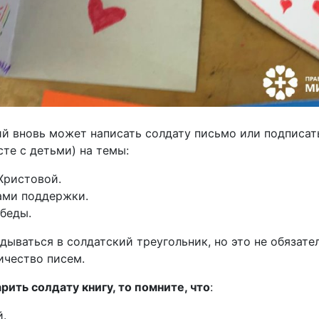
й вновь может написать солдату письмо или подписат
те с детьми) на темы:
Христовой.
ами поддержки.
беды.
дываться в солдатский треугольник, но это не обязат
ичество писем.
рить солдату книгу, то помните, что
:
й.