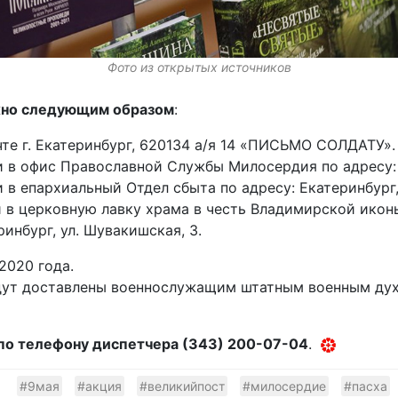
Фото из открытых источников
ожно следующим образом
:
те г. Екатеринбург, 620134 а/я 14 «ПИСЬМО СОЛДАТУ».
 в офис Православной Службы Милосердия по адресу: Е
 в епархиальный Отдел сбыта по адресу: Екатеринбург, 
и в церковную лавку храма в честь Владимирской ико
инбург, ул. Шувакишская, 3.
2020 года.
удут доставлены военнослужащим штатным военным ду
по телефону диспетчера (343) 200-07-04
.
#9мая
#акция
#великийпост
#милосердие
#пасха