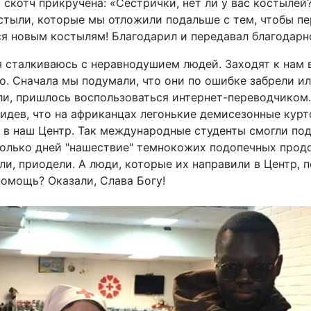
скотч прикручена: «Сестрички, нет ли у вас костылей?
стыли, которые мы отложили подальше с тем, чтобы п
ся новым костылям! Благодарил и передавал благодарн
я сталкиваюсь с неравнодушием людей. Заходят к нам
о. Сначала мы подумали, что они по ошибке забрели или
ли, пришлось воспользоваться интернет-переводчиком. 
идев, что на африканцах легонькие демисезонные курт
 в наш Центр. Так международные студенты смогли под
колько дней "нашествие" темнокожих подопечных продо
ли, приодели. А люди, которые их направили в Центр, 
помощь? Оказали, Слава Богу!