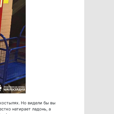
костылях. Но видели бы вы
естко натирает ладонь, а