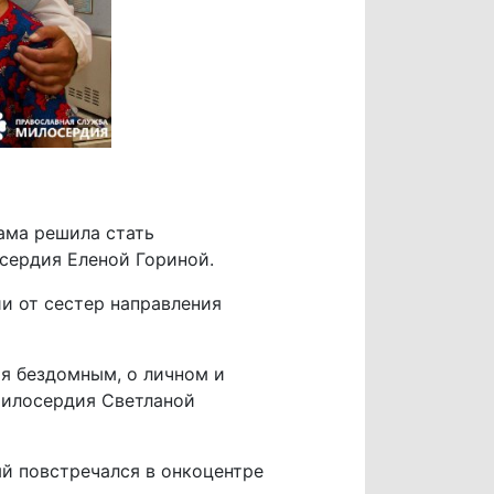
ама решила стать
сердия Еленой Гориной.
ии от сестер направления
ия бездомным, о личном и
 милосердия Светланой
ый повстречался в онкоцентре