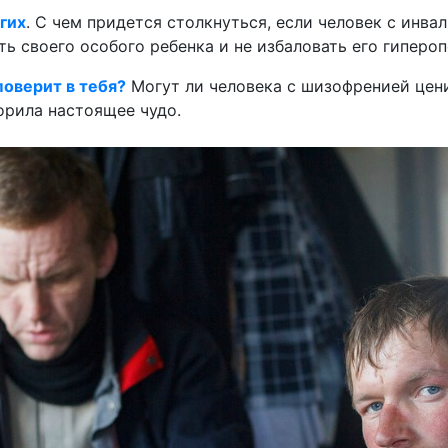
гих
. С чем придется столкнуться, если человек с инва
ь своего особого ребенка и не избаловать его гипероп
поверит в тебя?
Могут ли человека с шизофренией цен
орила настоящее чудо.