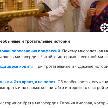
необычные и трогательные истории
 точки пересечения профессий
. Почему многодетная м
 здесь милосердие. Читайте интервью с сестрой мило
гда здесь ходит»
. Три трогательные и чудесные истор
ными. Это крест, а не полет
. Об особенностях служен
 выгореть и не сломаться читайте интервью с сестрой
 История от брата милосердия Евгения Кислова, котор