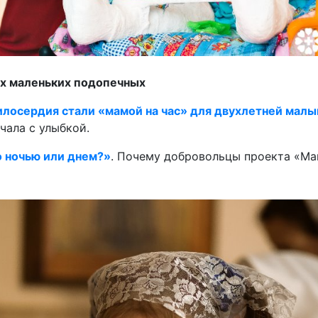
ых маленьких подопечных
милосердия стали «мамой на час» для двухлетней мал
чала с улыбкой.
о ночью или днем?»
. Почему добровольцы проекта «Мам