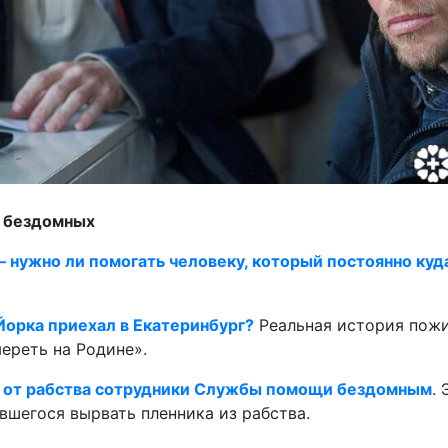
о бездомных
 нужно ли помогать человеку, который постоянно куд
орка приехал в Екатеринбург?
Реальная история пожи
ереть на Родине».
и от рабства сотрудники Службы помощи бездомным
.
вшегося вырвать пленника из рабства.