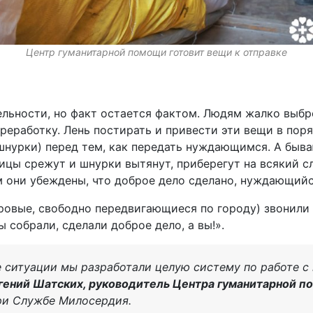
Центр гуманитарной помощи готовит вещи к отправке
ельности, но факт остается фактом. Людям жалко выбр
реработку. Лень постирать и привести эти вещи в пор
шнурки) перед тем, как передать нуждающимся. А быв
ицы срежут и шнурки вытянут, приберегут на всякий сл
 они убеждены, что доброе дело сделано, нуждающийс
ровые, свободно передвигающиеся по городу) звонили
 собрали, сделали доброе дело, а вы!».
ие ситуации мы разработали целую систему по работе с
гений Шатских, руководитель Центра гуманитарной 
ри Службе Милосердия.