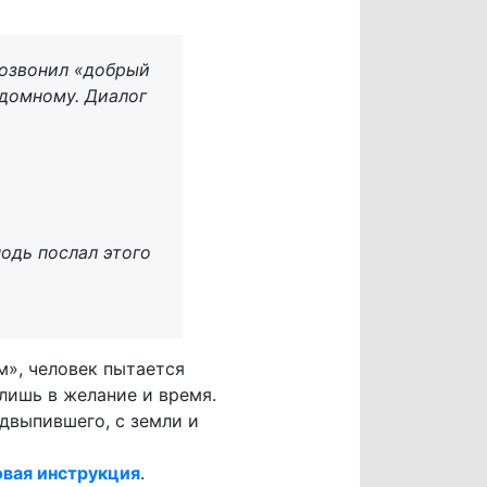
позвонил «добрый
здомному. Диалог
подь послал этого
м», человек пытается
лишь в желание и время.
двыпившего, с земли и
вая инструкция
.