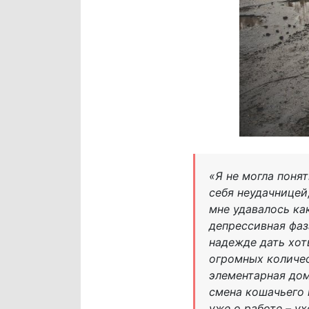
«Я не могла понят
себя неудачницей
мне удавалось ка
депрессивная фаз
надежде дать хот
огромных количес
элементарная дом
смена кошачьего 
уже о работе – у