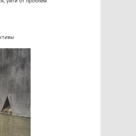
я, уйти от проблем
ективы