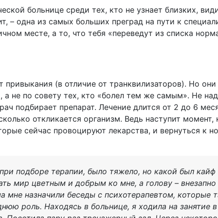
еской больнице среди тех, кто не узнает близких, ви
т, – одна из самых больших преград на пути к специал
чном месте, а то, что тебя «переведут из списка норм
 привыкания (в отличие от транквилизаторов). Но он
 а не по совету тех, кто «болел тем же самым». Не на
врач подбирает препарат. Лечение длится от 2 до 6 ме
сколько откликается организм. Ведь наступит момент,
торые сейчас провоцируют лекарства, и вернуться к 
при подборе терапии, было тяжело, но какой был кайф
ать мир цветным и добрым ко мне, а голову – внезапн
а мне назначили беседы с психотерапевтом, которые 
нюю роль. Находясь в больнице, я ходила на занятие в
а. Посетила пару раз тренажерный зал. Через некотор