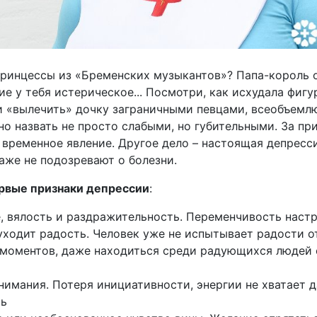
принцессы из «Бременских музыкантов»? Папа-король 
 у тебя истерическое... Посмотри, как исхудала фигуроч
ки «вылечить» дочку заграничными певцами, всеобъемл
о назвать не просто слабыми, но губительными. За пр
 временное явление. Другое дело – настоящая депресс
аже не подозревают о болезни.
рвые признаки депрессии
:
, вялость и раздражительность. Переменчивость наст
уходит радость. Человек уже не испытывает радости о
 моментов, даже находиться среди радующихся людей е
нимания. Потеря инициативности, энергии не хватает д
сь