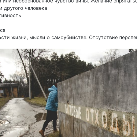
 или необоснованное чувство вины. Желание спрятатьс
и другого человека
тивность
еса
ти жизни, мысли о самоубийстве. Отсутствие персп