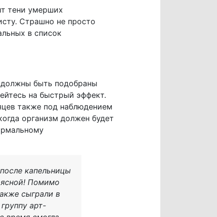
дит тени умерших
исту. Страшно не просто
альных в список
и должны быть подобраны
дейтесь на быстрый эффект.
сяцев также под наблюдением
 когда организм должен будет
нормальному
 после капельницы
о ясной! Помимо
также сыграли в
 группу арт-
ое время смогла