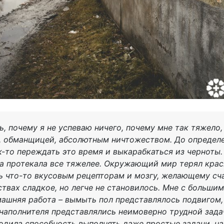
ь, почему я не успеваю ничего, почему мне так тяжело,
, обманщицей, абсолютным ничтожеством. До определ
к-то переждать это время и выкарабкаться из черноты.
а протекала все тяжелее. Окружающий мир терял краски
ь что-то вкусовым рецепторам и мозгу, желающему счас
твах сладкое, но легче не становилось. Мне с больши
ашняя работа – вымыть пол представлялось подвигом,
наполнителя представлялись неимоверно трудной зада
ходила способность выполнять даже простые задачи, на