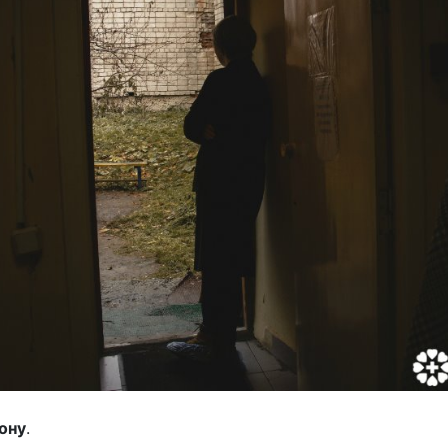
рону
.