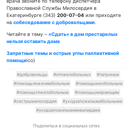
врача звоните по телефону диспетчера
Православной Службы Милосердия в
Екатеринбурге (343)
200-07-04
или приходите
на
собеседование с добровольцами
.
Читайте в тему –
«Сдать» в дом престарелых
нельзя оставить дома
Запретные темы и острые углы паллиативной
помощи
ico}
#добровольцы
#отяжелобольных
#патронаж
#помощьлежачимбольным
#помощьонкобольным
#помощьтяжелобольным
#помощьумирающим
#сестрымилосердия
#уходзапожилымибольными
#уходзапожилымиинвалидами
Поделиться в социальных сетях