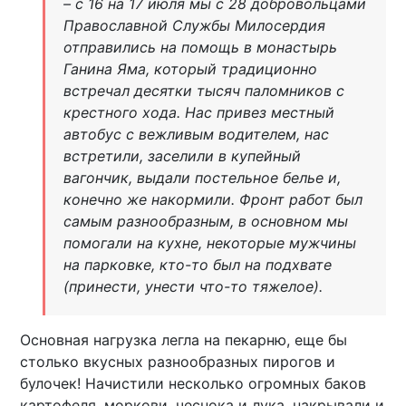
– с 16 на 17 июля мы с 28 добровольцами
Православной Службы Милосердия
отправились на помощь в монастырь
Ганина Яма, который традиционно
встречал десятки тысяч паломников с
крестного хода. Нас привез местный
автобус с вежливым водителем, нас
встретили, заселили в купейный
вагончик, выдали постельное белье и,
конечно же накормили. Фронт работ был
самым разнообразным, в основном мы
помогали на кухне, некоторые мужчины
на парковке, кто-то был на подхвате
(принести, унести что-то тяжелое).
Основная нагрузка легла на пекарню, еще бы
столько вкусных разнообразных пирогов и
булочек! Начистили несколько огромных баков
картофеля, моркови, чеснока и лука, накрывали и