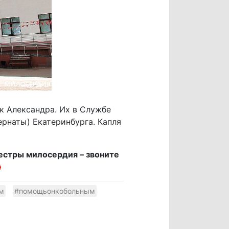
ак Александра. Их в Службе
ернаты) Екатеринбурга. Капля
естры милосердия – звоните
м
#помощьонкобольным