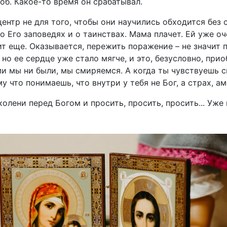
об. Какое-то время он срабатывал.
ентр не для того, чтобы они научились обходится без са
 о Его заповедях и о таинствах. Мама плачет. Ей уже 
т еще. Оказывается, пережить поражение – не значит 
, но ее сердце уже стало мягче, и это, безусловно, при
и мы ни были, мы смиряемся. А когда ты чувствуешь с
у что понимаешь, что внутри у тебя не Бог, а страх, а
колени перед Богом и просить, просить, просить... Уже 