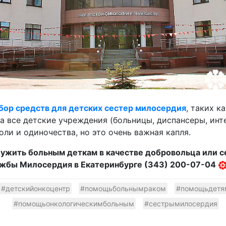
бор средств для детских сестер милосердия
, таких к
на все детские учреждения (больницы, диспансеры, инт
ли и одиночества, но это очень важная капля.
лужить больным деткам в качестве добровольца или с
жбы Милосердия в Екатеринбурге (343) 200-07-04
#детскийонкоцентр
#помощьбольнымраком
#помощьдетя
#помощьонкологическимбольным
#сестрымилосердия