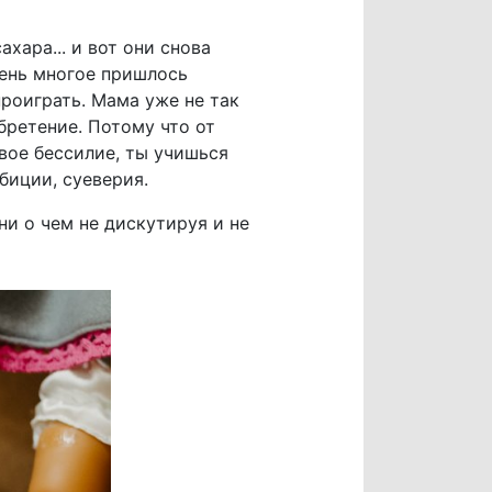
хара... и вот они снова
очень многое пришлось
проиграть. Мама уже не так
обретение. Потому что от
вое бессилие, ты учишься
мбиции, суеверия.
ни о чем не дискутируя и не