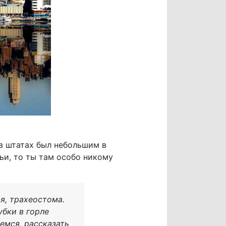
в штатах был небольшим в
ьи, то ты там особо никому
ия, трахеостома.
убки в горле
емся, рассказать