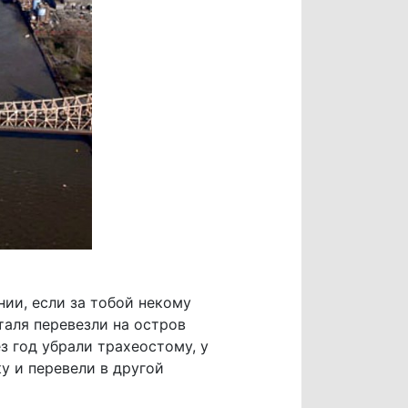
нии, если за тобой некому
таля перевезли на остров
з год убрали трахеостому, у
у и перевели в другой