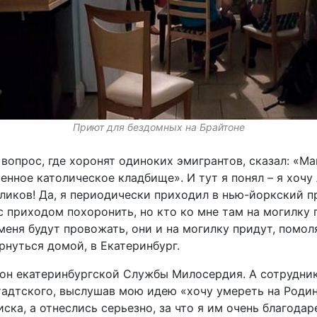
Приют для бездомных на Брайтоне
вопрос, где хоронят одиноких эмигрантов, сказал: «
нное католическое кладбище». И тут я понял – я хочу 
оликов! Да, я периодически приходил в нью-йоркский 
с приходом похоронить, но кто ко мне там на могилку 
меня будут провожать, они и на могилку придут, помол
рнуться домой, в Екатеринбург.
он екатеринбургской Службы Милосердия. А сотрудник
адтского, выслушав мою идею «хочу умереть на Родине
иска, а отнеслись серьезно, за что я им очень благодар