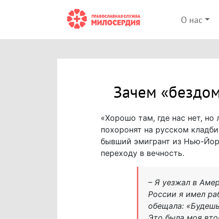
О нас
Зачем «бездом
«Хорошо там, где нас нет, но
похоронят на русском кладби
бывший эмигрант из Нью-Йорк
переходу в вечность.
– Я уезжал в Аме
России я имел ра
обещала: «Будешь
Это была моя вто