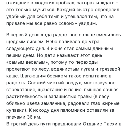
ожидание в людских пробках, заторах и ждать –
это только мучиться. Каждый быстро определил
удобный для себя темп и утешался тем, что на
привале мы все равно «своих» увидим.
В первый день хода радостное солнце сменилось
щедрым ливнем. Небо поливало до утра
следующего дня. 4 июня стал самым длинным
пешим днем. Но дети называют этот день
«самым веселым», потому то переходы
пролегают по лесу, водянистым лугам и грязевой
каше. Шагающим босиком такое испытание в
радость. Свежий чистый воздух, многозвучное
стрекотание, щебетание и пение, пышная сочная
растительность и запашистые травы (в лесу
обильно цвела земляника, радовали глаз жирные
купавки). К исходу дня паломники оставили за
плечами 36 км.
В третий день пути праздновали Отдание Пасхи в