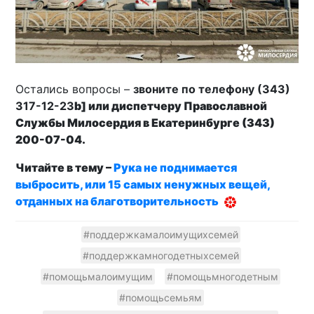
Остались вопросы –
звоните по телефону (343)
317-12-23
b] или
диспетчеру Православной
Службы Милосердия в Екатеринбурге (343)
200-07-04
.
Читайте в тему –
Рука не поднимается
выбросить, или 15 самых ненужных вещей,
отданных на благотворительность
#поддержкамалоимущихсемей
#поддержкамногодетныхсемей
#помощьмалоимущим
#помощьмногодетным
#помощьсемьям