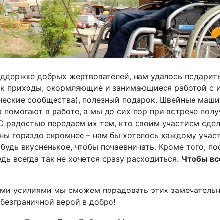
оддержке добрых жертвователей, нам удалось подарить
ак приходы, окормляющие и занимающиеся работой с и
ческие сообщества), полезный подарок. Швейные маши
р помогают в работе, а мы до сих пор при встрече пол
С радостью передаем их тем, кто своим участием сдел
аны гораздо скромнее – нам бы хотелось каждому учас
ибудь вкусненькое, чтобы почаевничать. Кроме того, п
дь всегда так не хочется сразу расходиться.
Чтобы вс
ими усилиями мы сможем порадовать этих замечатель
безграничной верой в добро!