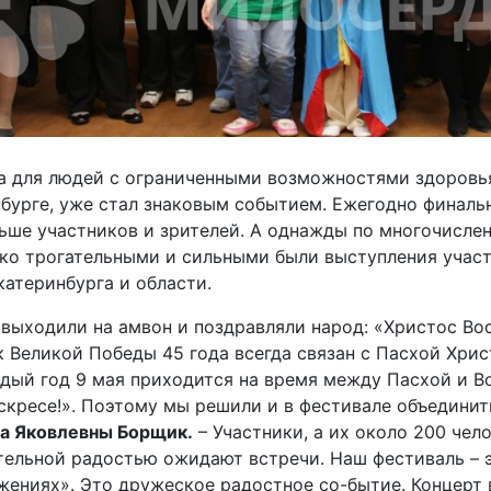
а для людей с ограниченными возможностями здоровья
бурге, уже стал знаковым событием. Ежегодно финаль
льше участников и зрителей. А однажды по многочисле
ко трогательными и сильными были выступления участн
катеринбурга и области.
 выходили на амвон и поздравляли народ: «Христос Вос
еликой Победы 45 года всегда связан с Пасхой Христ
дый год 9 мая приходится на время между Пасхой и В
оскресе!». Поэтому мы решили и в фестивале объединит
а Яковлевны Борщик.
– Участники, а их около 200 чел
тельной радостью ожидают встречи. Наш фестиваль – эт
ениях». Это дружеское радостное со-бытие. Концерт 