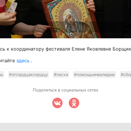
1
ь к координатору фестиваля Елене Яковлевне Борщик 
читайте
здесь
.
ды
#отсердцаксердцу
#пасха
#помощьинвалидам
#сбо
Поделиться в социальных сетях