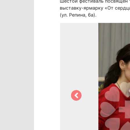
Шестой фестиваль посвящен 
выставку-ярмарку «От сердца
(ул. Репина, 6а).