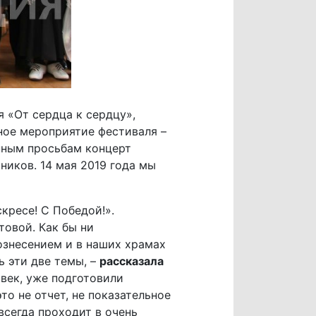
 «От сердца к сердцу»,
ное мероприятие фестиваля –
нным просьбам концерт
иков. 14 мая 2019 года мы
кресе! С Победой!».
овой. Как бы ни
ознесением и в наших храмах
ь эти две темы, –
рассказала
овек, уже подготовили
о не отчет, не показательное
всегда проходит в очень