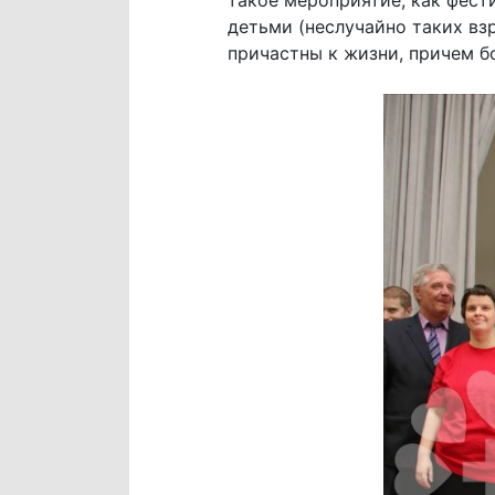
такое мероприятие, как фест
детьми (неслучайно таких вз
причастны к жизни, причем б