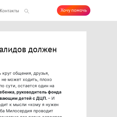
Хочу помочь
Контакты
валидов должен
 круг общения, друзья,
н не может ходить, плохо
по сути, остается один на
ебенка, руководитель фонда
ывающим детей с ДЦП.
– И
одит к мысли «кому я нужен
жба Милосердия проводит