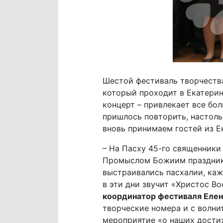
Шестой фестиваль творчеств
который проходит в Екатерин
концерт – привлекает все бо
пришлось повторить, настоль
вновь принимаем гостей из Е
– На Пасху 45-го священники
Промыслом Божиим праздник В
выстраивались пасхалии, каж
в эти дни звучит «Христос В
координатор фестиваля Елен
творческие номера и с волни
мероприятие «о наших достиж